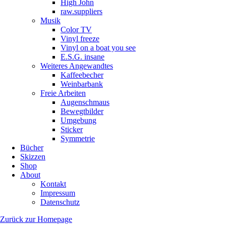
High John
raw.suppliers
Musik
Color TV
Vinyl freeze
Vinyl on a boat you see
E.S.G. insane
Weiteres Angewandtes
Kaffeebecher
Weinbarbank
Freie Arbeiten
Augenschmaus
Bewegtbilder
Umgebung
Sticker
Symmetrie
Bücher
Skizzen
Shop
About
Kontakt
Impressum
Datenschutz
Zurück zur Homepage