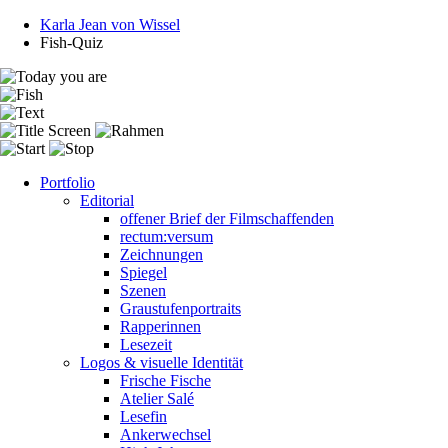
Karla Jean von Wissel
Fish-Quiz
Portfolio
Editorial
offener Brief der Filmschaffenden
rectum:versum
Zeichnungen
Spiegel
Szenen
Graustufenportraits
Rapperinnen
Lesezeit
Logos & visuelle Identität
Frische Fische
Atelier Salé
Lesefin
Ankerwechsel