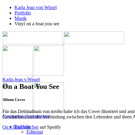
Karla Jean von Wissel
Portfolio
Musik
Vinyl on a boat you see
Karla-Jean v
.
Wissel
On a Boat You See
Album Cover
Für das Debütalbum von
toriño
habe ich das Cover illustriert und an
Navigation überspringen
Geschichten und der Verbindung zwischen den Lebenden und ihren Ahn
Portfolio
On a Boat you See
auf Spotify
Editorial