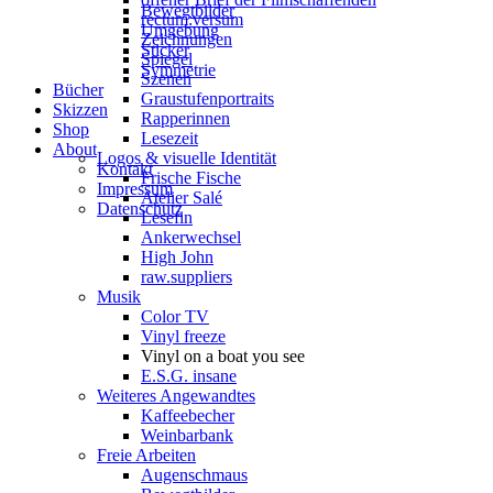
Bewegtbilder
rectum:versum
Umgebung
Zeichnungen
Sticker
Spiegel
Symmetrie
Szenen
Bücher
Graustufenportraits
Skizzen
Rapperinnen
Shop
Lesezeit
About
Logos & visuelle Identität
Kontakt
Frische Fische
Impressum
Atelier Salé
Datenschutz
Lesefin
Ankerwechsel
High John
raw.suppliers
Musik
Color TV
Vinyl freeze
Vinyl on a boat you see
E.S.G. insane
Weiteres Angewandtes
Kaffeebecher
Weinbarbank
Freie Arbeiten
Augenschmaus