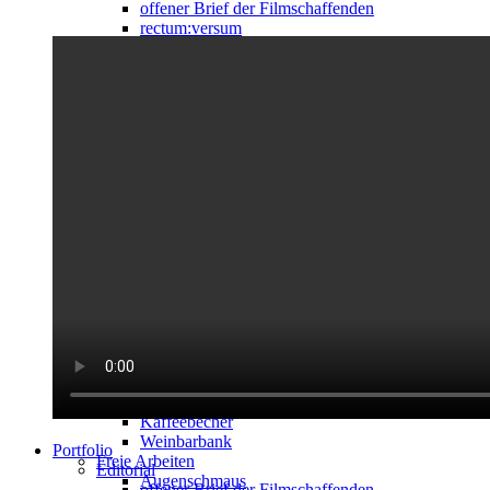
offener Brief der Filmschaffenden
rectum:versum
Zeichnungen
Spiegel
Szenen
Graustufenportraits
Rapperinnen
Lesezeit
Logos & visuelle Identität
Frische Fische
Atelier Salé
Lesefin
Ankerwechsel
High John
raw.suppliers
Musik
Color TV
Vinyl freeze
Vinyl on a boat you see
E.S.G. insane
Weiteres Angewandtes
Kaffeebecher
Weinbarbank
Portfolio
Freie Arbeiten
Editorial
Augenschmaus
offener Brief der Filmschaffenden