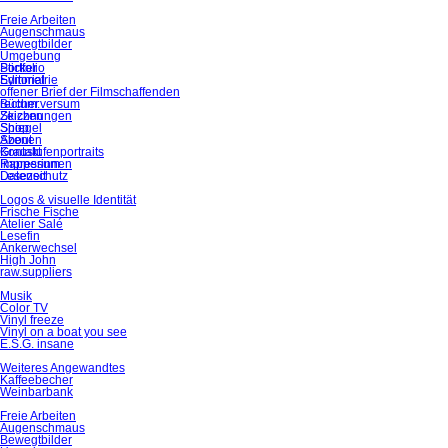
Freie Arbeiten
Augenschmaus
Bewegtbilder
Umgebung
Portfolio
Sticker
Editorial
Symmetrie
offener Brief der Filmschaffenden
rectum:versum
Bücher
Zeichnungen
Skizzen
Spiegel
Shop
Szenen
About
Graustufenportraits
Kontakt
Rapperinnen
Impressum
Lesezeit
Datenschutz
Logos & visuelle Identität
Frische Fische
Atelier Salé
Lesefin
Ankerwechsel
High John
raw.suppliers
Musik
Color TV
Vinyl freeze
Vinyl on a boat you see
E.S.G. insane
Weiteres Angewandtes
Kaffeebecher
Weinbarbank
Freie Arbeiten
Augenschmaus
Bewegtbilder