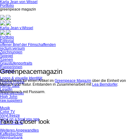
Karla Jean von Wissel
Portfolio
greenpeace magazin
Karla-Jean v
.
Wissel
Navigation
Portfolio
überspringen
Editorial
offener Brief der Filmschaffenden
rectum:versum
Zeichnungen
Spiegel
Szenen
Graustufenportraits
Rapperinnen
Greenpeacemagazin
Lesezeit
Logos & visuelle Identität
Illustrationen für einen Artikel im
Greenpeace Magazin
über die Einheit von
Frische Fische
Mensch und Natur. Entstanden in Zusammenarbeit mit
Lea Berndorfer
.
Atelier Salé
Lesefin
Waldmensch mit Flussarm.
Ankerwechsel
High John
raw.suppliers
Musik
Color TV
Vinyl freeze
Vinyl on a boat you see
Take a closer look
E.S.G. insane
Weiteres Angewandtes
Kaffeebecher
Weinbarbank